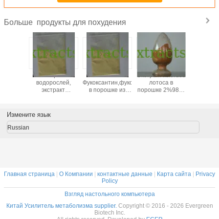
продукты для похудения
Больше
НГДК,
Экстракт
5%10%50%
Экстракт листьев
похудеть
перидин
водорослей,
Фукоксантин,фукоксантин
лотоса в
глюком
халькон,
экстракт
в порошке из
порошке 2%98%
95
перидин
фаофиты,
водорослей CAS:
Нуциферин CAS
растите
стракт
фукоксантин,
3351-86-8
NO.475-83-2
глюком
кого
фукоксантин в
CAS NO: 
Измените язык
ьсина
порошке CAS:
17-0 
3351-86-8
Everg
Russian
Главная страница
|
О Компании
|
контактные данные
|
Карта сайта
|
Privacy
Policy
Взгляд настольного компьютера
Китай Усилитель метаболизма supplier.
Copyright © 2016 - 2026 Evergreen
Biotech Inc.