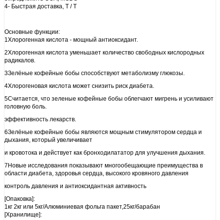
4- Быстрая доставка, T / T
Основные функции:
1Хлорогенная кислота - мощный антиоксидант.
2Хлорогенная кислота уменьшает количество свободных кислородных
радикалов.
3Зелёные кофейные бобы способствуют метаболизму глюкозы.
4Хлорогеновая кислота может снизить риск диабета.
5Считается, что зеленые кофейные бобы облегчают мигрень и усиливают
головную боль.
эффективность лекарств.
6Зелёные кофейные бобы являются мощным стимулятором сердца и
дыхания, который увеличивает
и кровотока и действует как бронходилататор для улучшения дыхания.
7Новые исследования показывают многообещающие преимущества в
области диабета, здоровья сердца, высокого кровяного давления
контроль давления и антиоксидантная активность
[Опаковка]:
1кг 2кг или 5кг/Алюминиевая фольга пакет,25кг/барабан
[Хранилище]: