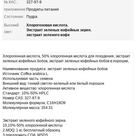
№ КАС.:
327-97-9
приложение:
Продукты питания
Состояние:
Пудра
Хлорогеновая кислота
Высокий
,
Экстракт зеленых кофейных зерен
,
свет:
экстракт зеленого кофе
Хлорогенная кислота, 50% хлорогенная кислота для похудения, экстракт
зеленых кофейных бобов, экстракт зеленых кофейных бобов в порошке,
Наименование продукта: экстракт зеленых кофейных бобов
Источник: Coffea arabica L.
Используемая часть: семена
Внешний вид: тонкий светло-зеленый или белый порошок
Активное вещество: хлорогенная кислота
Стандарт: 10%-50% HPLC
Номер CAS: 327-97-9
Молекулярная формула: C16H18O9
Молекулярная масса: 354.31
Экстракт зеленого кофейного зерна
10,10%-50% хлорогенной кислоты
2.MOQ: 1 кг, бесплатный образец
3.предложить COA, MSDS