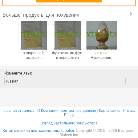
продукты для похудения
Больше
НГДК,
Экстракт
5%10%50%
Экстракт листьев
похудеть
перидин
водорослей,
Фукоксантин,фукоксантин
лотоса
глюком
халькон,
экстракт
в порошке из
Нуциферин,
95
перидин
фаофиты,
водорослей CAS:
натуральный
растите
стракт
фукоксантин,
3351-86-8
Нуциферин 98%
глюком
кого
фукоксантин в
Cas.#475-83-2
CAS NO: 
Измените язык
ьсина
порошке CAS:
17-0 
3351-86-8
Everg
Russian
Главная страница
|
О Компании
|
контактные данные
|
Карта сайта
|
Privacy
Policy
Взгляд настольного компьютера
Китай коктейли для замены еды supplier.
Copyright © 2016 - 2026 Evergreen
Biotech Inc.