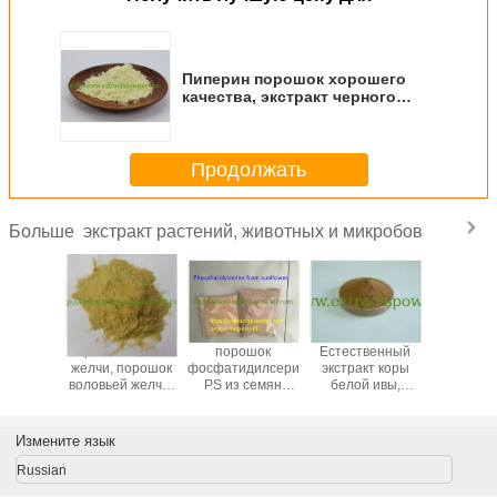
Пиперин порошок хорошего
качества, экстракт черного
перца пиперин 10% - 98%
Продолжать
экстракт растений, животных и микробов
Больше
ицированный
порошок бычьей
порошок
Естественный
горох
ндартам
желчи, порошок
фосфатидилсерина
экстракт коры
пептид, 
хранения
воловьей желчи,
PS из семян
белой ивы,
пепт
оитин
порошок бычьего
подсолнечника
салицин 15%,
горохо
фат,
желчного
CAS. 55947-46-1
25%, 50%, 98%
белка, эк
ированный
пузыря, экстракт
Pisum S
Измените язык
рящей
желчи
ного
Russian
о скота/