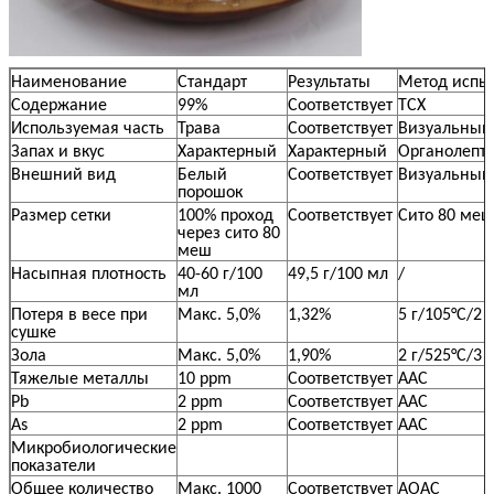
Наименование
Стандарт
Результаты
Метод испы
Содержание
99%
Соответствует
ТСХ
Используемая часть
Трава
Соответствует
Визуальный
Запах и вкус
Характерный
Характерный
Органолепт
Внешний вид
Белый
Соответствует
Визуальный
порошок
Размер сетки
100% проход
Соответствует
Сито 80 меш
через сито 80
меш
Насыпная плотность
40-60 г/100
49,5 г/100 мл
/
мл
Потеря в весе при
Макс. 5,0%
1,32%
5 г/105°C/2 
сушке
Зола
Макс. 5,0%
1,90%
2 г/525°C/3 
Тяжелые металлы
10 ppm
Соответствует
ААС
Pb
2 ppm
Соответствует
ААС
As
2 ppm
Соответствует
ААС
Микробиологические
показатели
Общее количество
Макс. 1000
Соответствует
AOAC