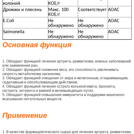
колоний
КОЕ/г
Дрожжи и плесень
Макс. 100
Соответствует
AOAC
КОЕ/г
E.Coli
Не
Не
AOAC
обнаружено
обнаружено
Salmonella
Не
Не
AOAC
обнаружено
обнаружено
Основная функция
1. Обладает функцией лечения артрита, ревматизма, кожных заболеваний
или заживления ран;
2. Обладает функцией снижения веса, его способность увеличивать
скорость метаболизма организма;
3. Обладает функцией очищения от жара и мочегонным, отхаркивающим,
седативным и обезболивающим действием;
4. Обладает функцией лечения острого конъюнктивита, бронхита,
гастрита, энтерита и камней в мочевыводящих путях;
5. Обладает функцией повышения иммунитета и поддержки кишечного
всасывания питательных веществ.
Применение
1. В качестве фармацевтического сырья для лечения артрита, ревматизма,