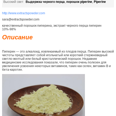
Выдержка черного перца
порошок piperine
Piperine
Высокий свет:
,
,
http://www.extractspowder.com
sara@extractspowder.com
качественный порошок пиперина, экстракт черного перца пиперин
10%-98%
Описание
Пиперин — это алкалоид, извлекаемый из плодов перца. Пиперин высокой
чистоты представляет собой игольчатый или короткий стержневидный
светло-желтый или белый кристаллический порошок. Недавние
медицинские исследования показали, что пиперин очень полезен для
увеличения усвоения некоторых витаминов, таких как селен, витамин B и
бета-каротин.